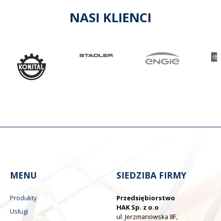
NASI KLIENCI
Previous
MENU
SIEDZIBA FIRMY
Produkty
Przedsiębiorstwo
HAK Sp. z o.o
Usługi
ul. Jerzmanowska 8F,