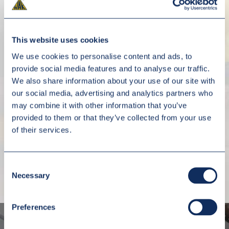
PROJEKTOWANIE
AUTOMATYZACJA
DŹWIGNIC
PROCESÓW
This website uses cookies
PRODUKCYJNYCH
We use cookies to personalise content and ads, to
Dźwignice to grupa urządzeń
obecnych w niemal każdym
provide social media features and to analyse our traffic.
Automatyzacja procesów
zakładzie przemysłowym. Oferują
produkcyjnych i magazynowych to
We also share information about your use of our site with
szeroką gamę możliwości
jedna z podstawowych potrzeb
our social media, advertising and analytics partners who
technicznych oraz wysoką
nowoczesnych zakładów
funkcjonalność. Nasi inżynierowie
may combine it with other information that you’ve
przemysłowych, wpływająca na
pomogą określić Państwa
provided to them or that they’ve collected from your use
efektywność oraz jakość
potrzeby i zaproponują
produktów. Dostarczane przez
of their services.
rozwiązania spełniające wszystkie
nas urządzenia zwiększają
stawiane wymagania.
zarówno wydajność, jak i
bezpieczeństwo.
Consent
Necessary
Selection
ZOBACZ WIĘCEJ
ZOBACZ WIĘCEJ
Preferences