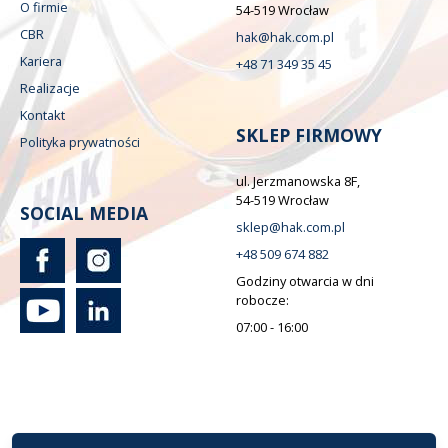
O firmie
54-519 Wrocław
CBR
hak@hak.com.pl
Kariera
+48 71 349 35 45
Realizacje
Kontakt
SKLEP FIRMOWY
Polityka prywatności
ul. Jerzmanowska 8F,
54-519 Wrocław
SOCIAL MEDIA
sklep@hak.com.pl
+48 509 674 882
Godziny otwarcia w dni
robocze:
07:00 - 16:00