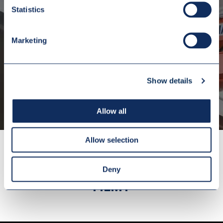
RESURS DŹWIGNIC
Statistics
Marketing
W PRZEDSIĘBIORSTWIE HAK
Show details
DOWIEDZ SIĘ WIĘCEJ
Allow all
Allow selection
OBEJRZYJ POLECANE PRZEZ NAS
Deny
FILMY