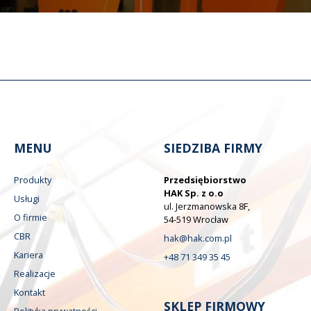
MENU
SIEDZIBA FIRMY
Produkty
Przedsiębiorstwo
HAK Sp. z o.o
Usługi
ul. Jerzmanowska 8F,
O firmie
54-519 Wrocław
CBR
hak@hak.com.pl
Kariera
+48 71 349 35 45
Realizacje
Kontakt
SKLEP FIRMOWY
Polityka prywatności