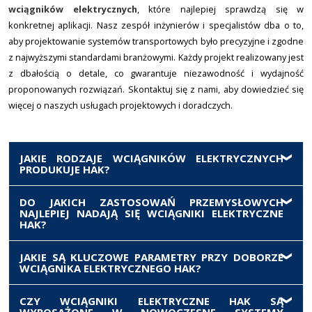
wciągników elektrycznych
, które najlepiej sprawdzą się w
konkretnej aplikacji. Nasz zespół inżynierów i specjalistów dba o to,
aby projektowanie systemów transportowych było precyzyjne i zgodne
z najwyższymi standardami branżowymi. Każdy projekt realizowany jest
z dbałością o detale, co gwarantuje niezawodność i wydajność
proponowanych rozwiązań. Skontaktuj się z nami, aby dowiedzieć się
więcej o naszych usługach projektowych i doradczych.
JAKIE RODZAJE WCIĄGNIKÓW ELEKTRYCZNYCH
PRODUKUJE HAK?
HAK oferuje wciągniki elektryczne linowe i
DO JAKICH ZASTOSOWAŃ PRZEMYSŁOWYCH
NAJLEPIEJ NADAJĄ SIĘ WCIĄGNIKI ELEKTRYCZNE
łańcuchowe, przeznaczone do montażu na
HAK?
suwnicach, żurawiach lub jako stacjonarne
jednostki podnoszące. Dostępne są wersje z
Są one powszechnie stosowane w halach
JAKIE SĄ KLUCZOWE PARAMETRY PRZY DOBORZE
różnymi prędkościami podnoszenia, udźwigami i
WCIĄGNIKA ELEKTRYCZNEGO HAK?
produkcyjnych, magazynach, warsztatach, na liniach
wysokościami podnoszenia.
montażowych – wszędzie tam, gdzie wymagane jest
Najważniejsze to: udźwig (DOR), wysokość
CZY WCIĄGNIKI ELEKTRYCZNE HAK SĄ
częste i precyzyjne podnoszenie oraz