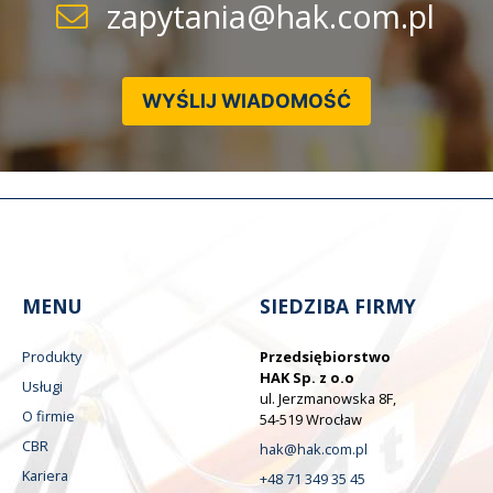
zapytania@hak.com.pl
WYŚLIJ WIADOMOŚĆ
MENU
SIEDZIBA FIRMY
Produkty
Przedsiębiorstwo
HAK Sp. z o.o
Usługi
ul. Jerzmanowska 8F,
O firmie
54-519 Wrocław
CBR
hak@hak.com.pl
Kariera
+48 71 349 35 45