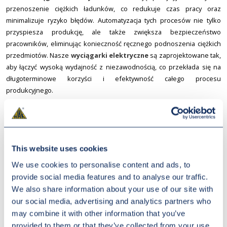
przenoszenie ciężkich ładunków, co redukuje czas pracy oraz
minimalizuje ryzyko błędów. Automatyzacja tych procesów nie tylko
przyspiesza produkcję, ale także zwiększa bezpieczeństwo
pracowników, eliminując konieczność ręcznego podnoszenia ciężkich
przedmiotów. Nasze
wyciągarki elektryczne
są zaprojektowane tak,
aby łączyć wysoką wydajność z niezawodnością, co przekłada się na
długoterminowe korzyści i efektywność całego procesu
produkcyjnego.
Dodatkowo, integracja
wciągników elektrycznych
z systemami
zarządzania produkcją umożliwia pełną kontrolę nad procesami, co
pozwala na monitorowanie i optymalizację każdego etapu pracy. Dzięki
naszym rozwiązaniom, przedsiębiorstwa mogą reagować na
This website uses cookies
zmieniające się potrzeby rynku, zwiększając swoją elastyczność i
We use cookies to personalise content and ads, to
konkurencyjność. Wykorzystanie
wyciągarek elektrycznych
w
provide social media features and to analyse our traffic.
automatyzacji procesów produkcyjnych to krok w kierunku
We also share information about your use of our site with
nowoczesnej, innowacyjnej produkcji, gdzie liczy się efektywność,
our social media, advertising and analytics partners who
bezpieczeństwo i niezawodność. Nasz zespół ekspertów jest gotowy
may combine it with other information that you’ve
dostarczyć wsparcie w doborze najlepszych rozwiązań technicznych,
provided to them or that they’ve collected from your use
aby każda firma mogła osiągnąć maksymalną wydajność i zyski dzięki