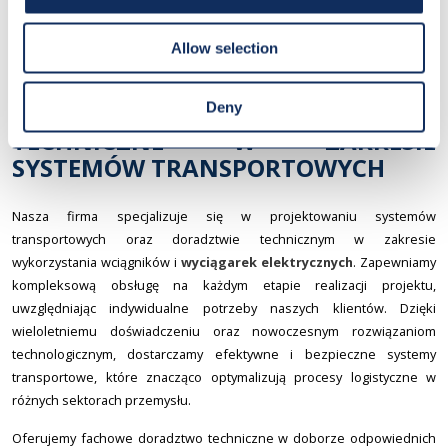
testowanie funkcjonalności. Dzięki tym działaniom możliwe jest
przedłużenie żywotności sprzętu oraz zapewnienie bezpiecznego i
Allow selection
wydajnego użytkowania.
PROJEKTOWANIE I DORADZTWO
Deny
TECHNICZNE W ZAKRESIE
SYSTEMÓW TRANSPORTOWYCH
Nasza firma specjalizuje się w projektowaniu systemów
transportowych oraz doradztwie technicznym w zakresie
wykorzystania wciągników i
wyciągarek elektrycznych
. Zapewniamy
kompleksową obsługę na każdym etapie realizacji projektu,
uwzględniając indywidualne potrzeby naszych klientów. Dzięki
wieloletniemu doświadczeniu oraz nowoczesnym rozwiązaniom
technologicznym, dostarczamy efektywne i bezpieczne systemy
transportowe, które znacząco optymalizują procesy logistyczne w
różnych sektorach przemysłu.
Oferujemy fachowe doradztwo techniczne w doborze odpowiednich