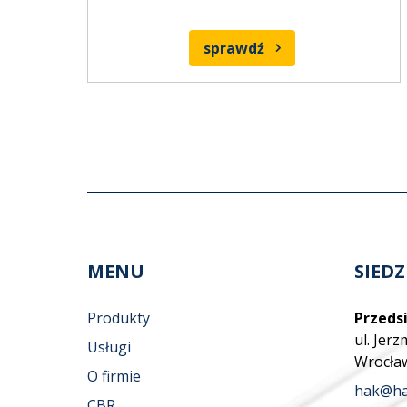
sprawdź
MENU
SIEDZ
Produkty
Przedsi
ul. Jer
Usługi
Wrocła
O firmie
hak@ha
CBR