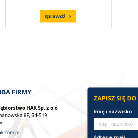
sprawdź
IBA FIRMY
ZAPISZ SIĘ D
ębiorstwo HAK Sp. z o.o
Imię i nazwisko
zmanowska 8F, 54-519
w
k.com.pl
Adres e-mail