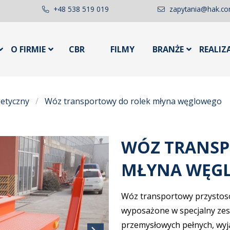
+48 538 519 019
zapytania@hak.co
O FIRMIE
CBR
FILMY
BRANŻE
REALIZ
etyczny
Wóz transportowy do rolek młyna węglowego
WÓZ TRANSP
MŁYNA WĘG
Wóz transportowy przystoso
wyposażone w specjalny zest
przemysłowych pełnych, wy