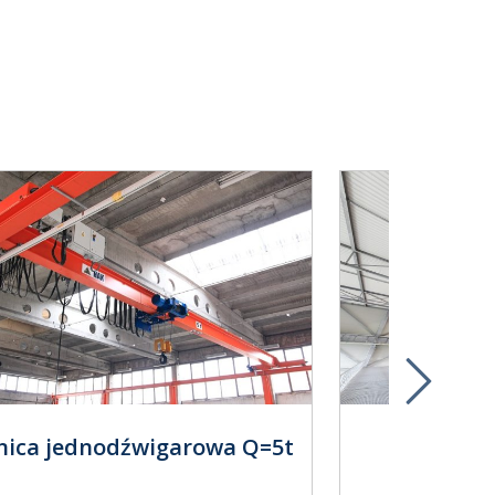
ica jednodźwigarowa Q=5t
Suwnica
czerp