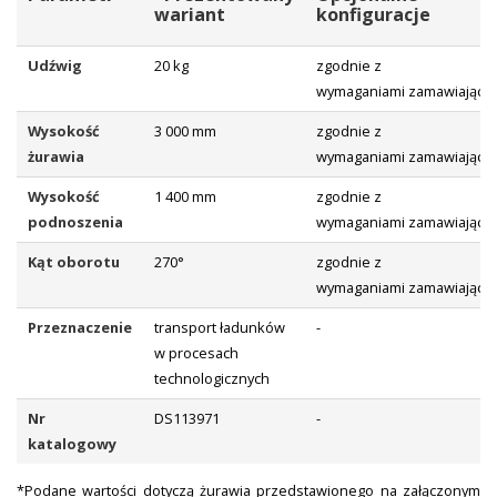
wariant
konfiguracje
Udźwig
20 kg
zgodnie z
wymaganiami zamawiające
Wysokość
3 000 mm
zgodnie z
żurawia
wymaganiami zamawiające
Wysokość
1 400 mm
zgodnie z
podnoszenia
wymaganiami zamawiające
Kąt oborotu
270°
zgodnie z
wymaganiami zamawiające
Przeznaczenie
transport ładunków
-
w procesach
technologicznych
Nr
DS113971
-
katalogowy
*Podane wartości dotyczą żurawia przedstawionego na załączonym