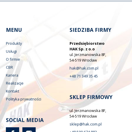
MENU
SIEDZIBA FIRMY
Produkty
Przedsiębiorstwo
HAK Sp. z o.o
Usługi
ul. Jerzmanowska 8F,
O firmie
54-519 Wrocław
CBR
hak@hak.com.pl
Kariera
+48 71 349 35 45
Realizacje
Kontakt
SKLEP FIRMOWY
Polityka prywatności
ul. Jerzmanowska 8F,
54-519 Wrocław
SOCIAL MEDIA
sklep@hak.com.pl