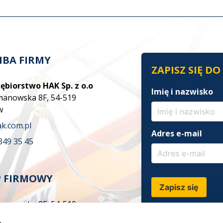
IBA FIRMY
ZAPISZ SIĘ D
ębiorstwo HAK Sp. z o.o
Imię i nazwisko
zmanowska 8F, 54-519
w
k.com.pl
Adres e-mail
349 35 45
P FIRMOWY
Zapisz się
zmanowska 8F, 54-519
w