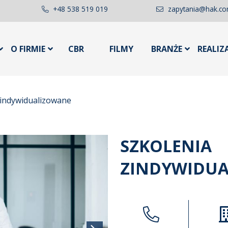
+48 538 519 019
zapytania@hak.co
O FIRMIE
CBR
FILMY
BRANŻE
REALIZ
zindywidualizowane
SZKOLENIA
ZINDYWIDU