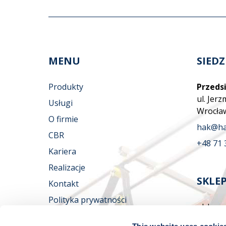
MENU
SIEDZ
Produkty
Przedsi
ul. Jer
Usługi
Wrocła
O firmie
hak@ha
CBR
+48 71 
Kariera
Realizacje
SKLE
Kontakt
Polityka prywatności
ul. Jer
Wrocła