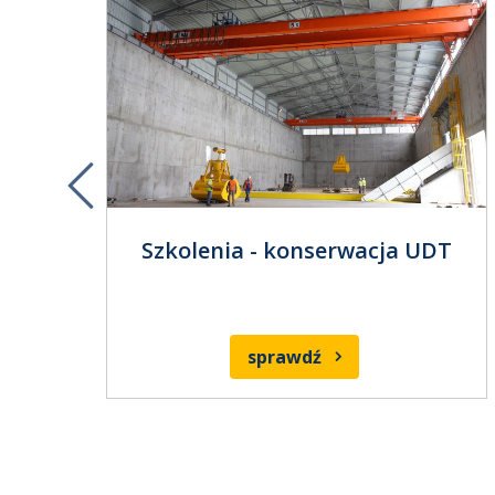
Previous
e i
Szkolenia - konserwacja UDT
ń
sprawdź