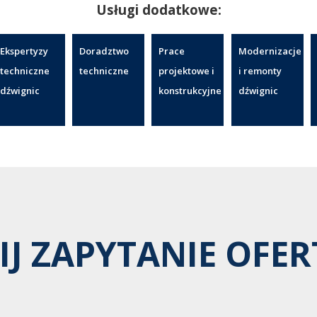
Usługi dodatkowe:
Ekspertyzy
Doradztwo
Prace
Modernizacje
techniczne
techniczne
projektowe i
i remonty
dźwignic
konstrukcyjne
dźwignic
IJ ZAPYTANIE OFE