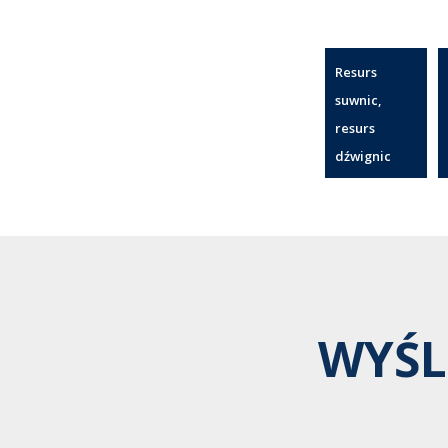
Resurs
suwnic,
resurs
dźwignic
WYŚL