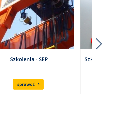
Szkolenia - SEP
Szkolenia - 
sprawdź
s