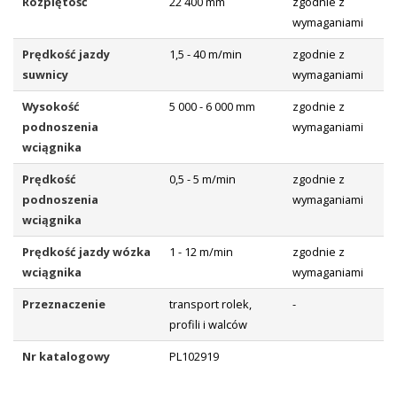
Rozpiętość
22 400 mm
zgodnie z
wymaganiami
Prędkość jazdy
1,5 - 40 m/min
zgodnie z
suwnicy
wymaganiami
Wysokość
5 000 - 6 000 mm
zgodnie z
podnoszenia
wymaganiami
wciągnika
Prędkość
0,5 - 5 m/min
zgodnie z
podnoszenia
wymaganiami
wciągnika
Prędkość jazdy wózka
1 - 12 m/min
zgodnie z
wciągnika
wymaganiami
Przeznaczenie
transport rolek,
-
profili i walców
Nr katalogowy
PL102919