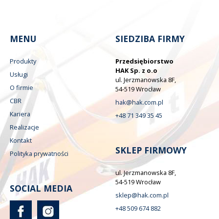
MENU
SIEDZIBA FIRMY
Produkty
Przedsiębiorstwo
HAK Sp. z o.o
Usługi
ul. Jerzmanowska 8F,
O firmie
54-519 Wrocław
CBR
hak@hak.com.pl
Kariera
+48 71 349 35 45
Realizacje
Kontakt
SKLEP FIRMOWY
Polityka prywatności
ul. Jerzmanowska 8F,
54-519 Wrocław
SOCIAL MEDIA
sklep@hak.com.pl
+48 509 674 882