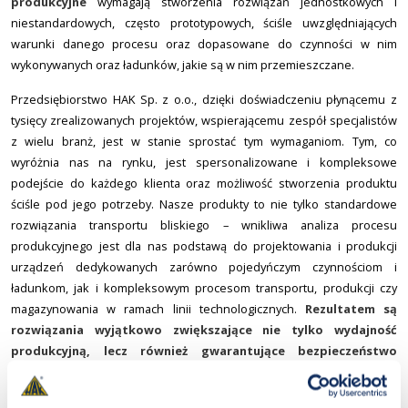
produkcyjne
wymagają stworzenia rozwiązań jednostkowych i
niestandardowych, często prototypowych, ściśle uwzględniających
warunki danego procesu oraz dopasowane do czynności w nim
wykonywanych oraz ładunków, jakie są w nim przemieszczane.
Przedsiębiorstwo HAK Sp. z o.o., dzięki doświadczeniu płynącemu z
tysięcy zrealizowanych projektów, wspierającemu zespół specjalistów
z wielu branż, jest w stanie sprostać tym wymaganiom. Tym, co
wyróżnia nas na rynku, jest spersonalizowane i kompleksowe
podejście do każdego klienta oraz możliwość stworzenia produktu
ściśle pod jego potrzeby. Nasze produkty to nie tylko standardowe
rozwiązania transportu bliskiego – wnikliwa analiza procesu
produkcyjnego jest dla nas podstawą do projektowania i produkcji
urządzeń dedykowanych zarówno pojedyńczym czynnościom i
ładunkom, jak i kompleksowym procesom transportu, produkcji czy
magazynowania w ramach linii technologicznych.
Rezultatem są
rozwiązania wyjątkowo zwiększające nie tylko wydajność
produkcyjną, lecz również gwarantujące bezpieczeństwo
pracownikom.
Do każdej realizacji podchodzimy indywidualnie, aby zaproponowane