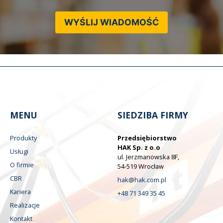
WYŚLIJ WIADOMOŚĆ
MENU
SIEDZIBA FIRMY
Produkty
Przedsiębiorstwo
HAK Sp. z o.o
Usługi
ul. Jerzmanowska 8F,
O firmie
54-519 Wrocław
CBR
hak@hak.com.pl
Kariera
+48 71 349 35 45
Realizacje
Kontakt