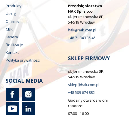
Produkty
Przedsiębiorstwo
HAK Sp. z o.o
Usługi
ul. Jerzmanowska 8F,
O firmie
54-519 Wrocław
CBR
hak@hak.com.pl
Kariera
+48 71 349 35 45
Realizacje
Kontakt
SKLEP FIRMOWY
Polityka prywatności
ul. Jerzmanowska 8F,
54-519 Wrocław
SOCIAL MEDIA
sklep@hak.com.pl
+48 509 674 882
Godziny otwarcia w dni
robocze:
07:00 - 16:00