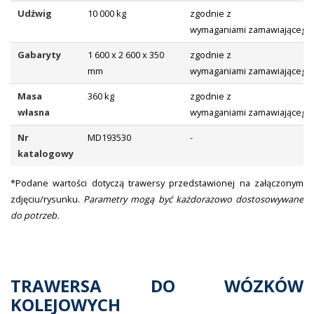
Udźwig
10 000 kg
zgodnie z
wymaganiami zamawiającego
Gabaryty
1 600 x 2 600 x 350
zgodnie z
mm
wymaganiami zamawiającego
Masa
360 kg
zgodnie z
własna
wymaganiami zamawiającego
Nr
MD193530
-
katalogowy
*Podane wartości dotyczą trawersy przedstawionej na załączonym
zdjęciu/rysunku.
Parametry mogą być każdorazowo dostosowywane
do potrzeb.
TRAWERSA DO WÓZKÓW
KOLEJOWYCH