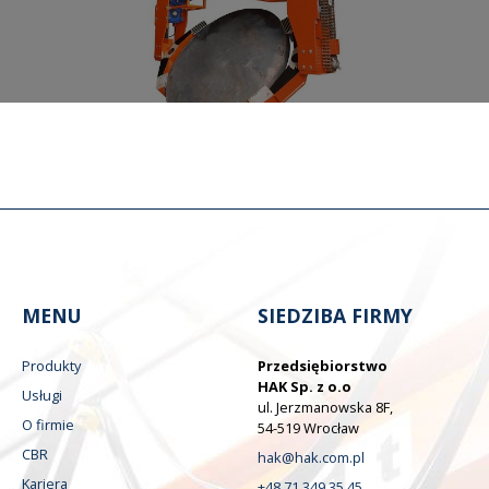
MENU
SIEDZIBA FIRMY
Produkty
Przedsiębiorstwo
HAK Sp. z o.o
Usługi
ul. Jerzmanowska 8F,
O firmie
54-519 Wrocław
CBR
hak@hak.com.pl
Kariera
+48 71 349 35 45