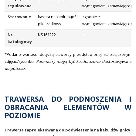
regulowana
wymaganiami zamawiającego
Sterowanie
kaseta na kablu bądź
zgodnie z
pilot radiowy
wymaganiami zamawiającego
Nr
NS161222
-
katalogowy
*Podane wartości dotyczą trawersy przedstawionej na załączonym
zdjęciu/rysunku.
Parametry mogą być każdorazowo dostosowywane
do potrzeb.
TRAWERSA DO PODNOSZENIA I
OBRACANIA ELEMENTÓW W
POZIOMIE
Trawersa zaprojektowana do podwieszenia na haku dźwignicy.