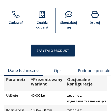
Zadzwoń
Znajdź
Skontaktuj
Drukuj
oddział
się
ZAPYTAJ O PRODUKT
Dane techniczne
Opis
Podobne produkt
Parametr
*Prezentowany
Opcjonalne
wariant
konfiguracje
Udźwig
40 000 kg
zgodnie z
wymaganiami zamawiającego
Rozpiętość
1000-4000 mm
zgodnie z