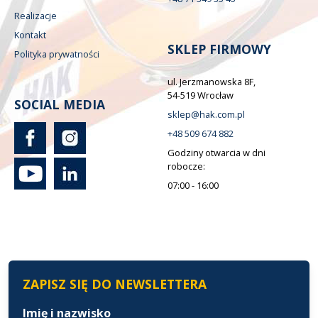
Realizacje
Kontakt
SKLEP FIRMOWY
Polityka prywatności
ul. Jerzmanowska 8F,
54-519 Wrocław
SOCIAL MEDIA
sklep@hak.com.pl
+48 509 674 882
Godziny otwarcia w dni
robocze:
07:00 - 16:00
ZAPISZ SIĘ DO NEWSLETTERA
Imię i nazwisko