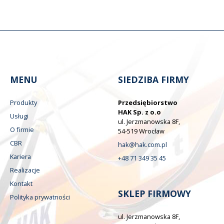
MENU
SIEDZIBA FIRMY
Produkty
Przedsiębiorstwo
HAK Sp. z o.o
Usługi
ul. Jerzmanowska 8F,
O firmie
54-519 Wrocław
CBR
hak@hak.com.pl
Kariera
+48 71 349 35 45
Realizacje
Kontakt
SKLEP FIRMOWY
Polityka prywatności
ul. Jerzmanowska 8F,