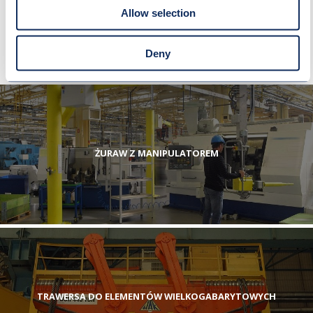
SPRAWDŹ RÓWNIEŻ
Allow selection
Deny
ŻURAW Z MANIPULATOREM
TRAWERSA DO ELEMENTÓW WIELKOGABARYTOWYCH