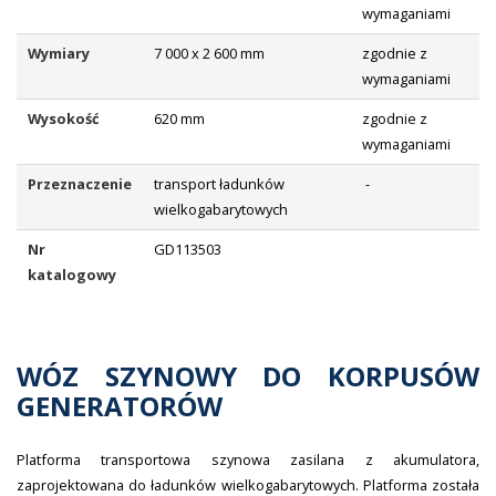
wymaganiami
Wymiary
7 000 x 2 600 mm
zgodnie z
wymaganiami
Wysokość
620 mm
zgodnie z
wymaganiami
Przeznaczenie
transport ładunków
-
wielkogabarytowych
Nr
GD113503
katalogowy
WÓZ SZYNOWY DO KORPUSÓW
GENERATORÓW
Platforma transportowa szynowa zasilana z akumulatora,
zaprojektowana do ładunków wielkogabarytowych. Platforma została