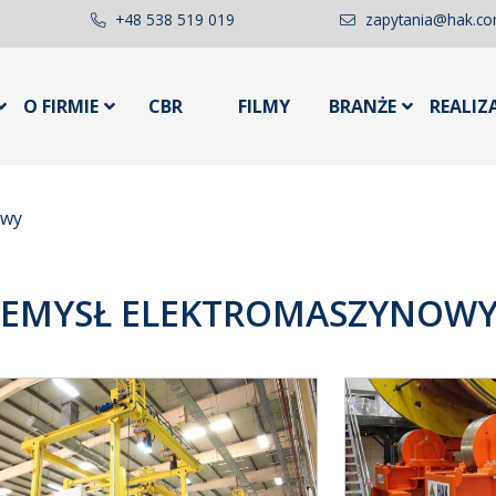
+48 538 519 019
zapytania@hak.co
O FIRMIE
CBR
FILMY
BRANŻE
REALIZ
owy
ZEMYSŁ ELEKTROMASZYNOW