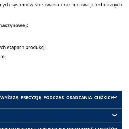
nych systemów sterowania oraz innowacji technicznych
maszynowej:
h etapach produkcji,
mi,
WYŻSZĄ PRECYZJĘ PODCZAS OSADZANIA CIĘŻKICH
i, takimi jak np. LDPS. Umożliwiają one milimetrowe
 sterowanie napędami pozwala na płynne manewrowanie
ystem pozycjonowania, który umożliwia precyzyjne
SPAWALNICZYCH WPŁYWA NA ERGONOMIĘ I JAKOŚĆ