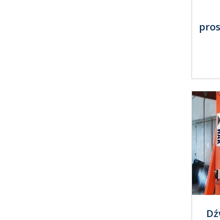
pro
Dź