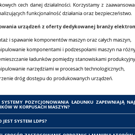
kowych cech danej działalności. Korzystamy z zaawansowa
lizujących funkcjonalność działania oraz bezpieczeństwo.
owania urządzeń z oferty dedykowanej branży elektro
taż i spawanie komponentów maszyn oraz całych maszyn,
ipulowanie komponentami i podzespołami maszyn na różnyc
emieszczanie ładunków pomiędzy stanowiskami produkcyjny
ipulowanie narzędziami w procesach technologicznych,
rzenie dróg dostępu do produkowanych urządzeń.
E SYSTEMY POZYCJONOWANIA ŁADUNKU ZAPEWNIAJĄ NAJ
IKÓW W KORPUSACH MASZYN?
tażu wirników kluczowe są suwnice z systemami pomiarowym
O JEST SYSTEM LDPS?
lenie położenia haka, co zapobiega kolizjom. Precyzyjne
em pomiarowy LDPS to inteligentny magnetostrykcyjny s
KI SPOSÓB ZASTOSOWANIE OBROTNIC I MANIPULATORÓW 