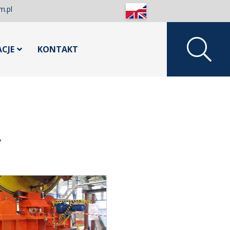
m.pl
ACJE
KONTAKT
Y