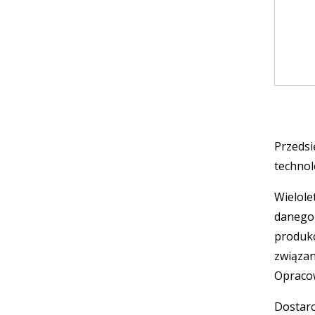
Przeds
technol
Wielol
danego
produk
związa
Opracow
Dostarc