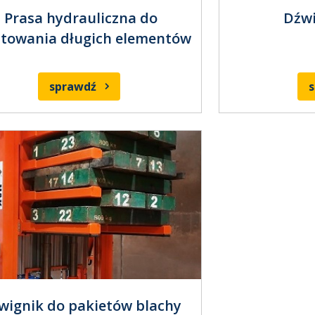
Prasa hydrauliczna do
Dźw
stowania długich elementów
sprawdź
wignik do pakietów blachy