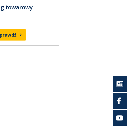
ig towarowy
sprawdź