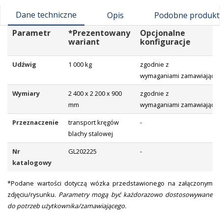
Dane techniczne
Opis
Podobne produkt
Parametr
*Prezentowany
Opcjonalne
wariant
konfiguracje
Udźwig
1 000 kg
zgodnie z
wymaganiami
zamawiające
Wymiary
2 400 x 2 200 x 900
zgodnie z
mm
wymaganiami
zamawiające
Przeznaczenie
transport kręgów
-
blachy stalowej
Nr
GL202225
-
katalogowy
*Podane wartości dotyczą wózka przedstawionego na załączonym
zdjęciu/rysunku.
Parametry mogą być każdorazowo dostosowywane
do potrzeb użytkownika/zamawiającego.