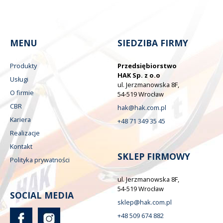
MENU
SIEDZIBA FIRMY
Produkty
Przedsiębiorstwo
HAK Sp. z o.o
Usługi
ul. Jerzmanowska 8F,
O firmie
54-519 Wrocław
CBR
hak@hak.com.pl
Kariera
+48 71 349 35 45
Realizacje
Kontakt
SKLEP FIRMOWY
Polityka prywatności
ul. Jerzmanowska 8F,
54-519 Wrocław
SOCIAL MEDIA
sklep@hak.com.pl
+48 509 674 882