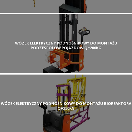
WÓZEK ELEKTRYCZNY PODNOŚNIKOWY DO MONTAŻU
PODZESPOŁÓW POJAZDÓW Q=200KG
WÓZEK ELEKTRYCZNY PODNOŚNIKOWY DO MONTAŻU BIOREAKTORA
Q=350KG