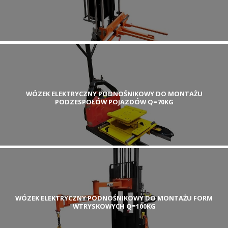
WÓZEK ELEKTRYCZNY PODNOŚNIKOWY DO MONTAŻU
PODZESPOŁÓW POJAZDÓW Q=70KG
WÓZEK ELEKTRYCZNY PODNOŚNIKOWY DO MONTAŻU FORM
WTRYSKOWYCH Q=100KG