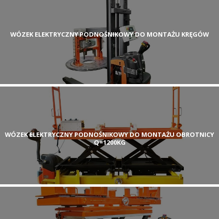
WÓZEK ELEKTRYCZNY PODNOŚNIKOWY DO MONTAŻU KRĘGÓW
WÓZEK ELEKTRYCZNY PODNOŚNIKOWY DO MONTAŻU OBROTNICY
Q=1200KG