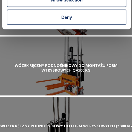
WÓZEK RĘCZNY PODNOŚNIKOWY DO MONTAŻU KRĘGÓW Q=230KG
Deny
WÓZEK RĘCZNY PODNOŚNIKOWY DO MONTAŻU FORM
WTRYSKOWYCH Q=300 KG
WÓZEK RĘCZNY PODNOŚNIKOWY DO FORM WTRYSKOWYCH Q=300 KG