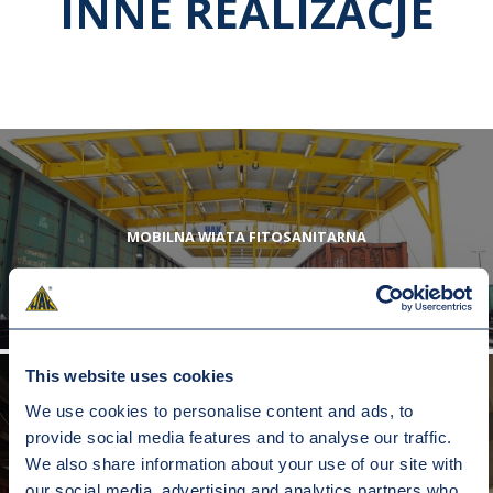
INNE REALIZACJE
MOBILNA WIATA FITOSANITARNA
This website uses cookies
We use cookies to personalise content and ads, to
provide social media features and to analyse our traffic.
URZĄDZENIE DO PROSTOWANIA ŚCIAN I OBWODZIN WĘGLAREK
We also share information about your use of our site with
our social media, advertising and analytics partners who