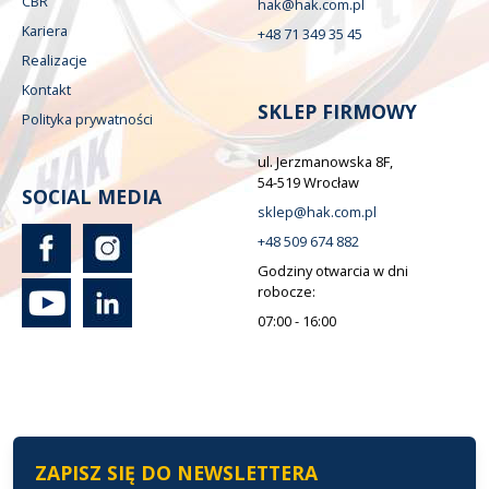
CBR
hak@hak.com.pl
Kariera
+48 71 349 35 45
Realizacje
Kontakt
SKLEP FIRMOWY
Polityka prywatności
ul. Jerzmanowska 8F,
54-519 Wrocław
SOCIAL MEDIA
sklep@hak.com.pl
+48 509 674 882
Godziny otwarcia w dni
robocze:
07:00 - 16:00
ZAPISZ SIĘ DO NEWSLETTERA