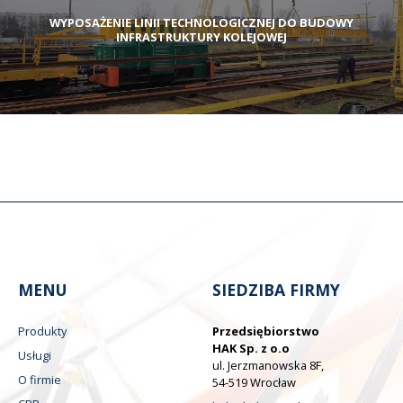
WYPOSAŻENIE LINII TECHNOLOGICZNEJ DO BUDOWY
INFRASTRUKTURY KOLEJOWEJ
MENU
SIEDZIBA FIRMY
Produkty
Przedsiębiorstwo
HAK Sp. z o.o
Usługi
ul. Jerzmanowska 8F,
O firmie
54-519 Wrocław