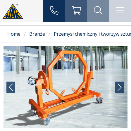
Home
Branże
Przemysł chemiczny i tworzyw sztu