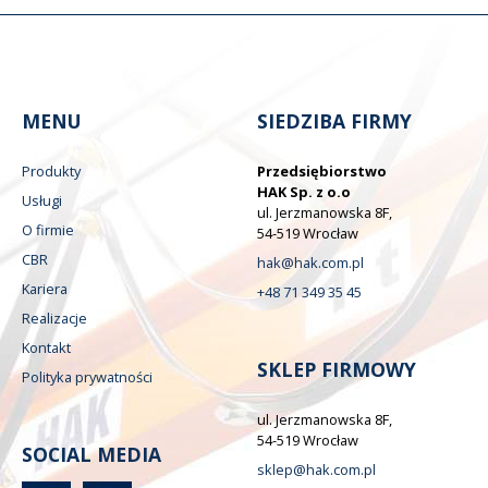
MENU
SIEDZIBA FIRMY
Produkty
Przedsiębiorstwo
HAK Sp. z o.o
Usługi
ul. Jerzmanowska 8F,
O firmie
54-519 Wrocław
CBR
hak@hak.com.pl
Kariera
+48 71 349 35 45
Realizacje
Kontakt
SKLEP FIRMOWY
Polityka prywatności
ul. Jerzmanowska 8F,
54-519 Wrocław
SOCIAL MEDIA
sklep@hak.com.pl