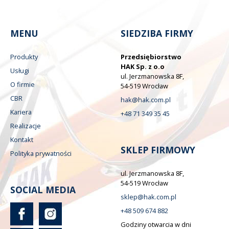
MENU
SIEDZIBA FIRMY
Produkty
Przedsiębiorstwo
HAK Sp. z o.o
Usługi
ul. Jerzmanowska 8F,
O firmie
54-519 Wrocław
CBR
hak@hak.com.pl
Kariera
+48 71 349 35 45
Realizacje
Kontakt
SKLEP FIRMOWY
Polityka prywatności
ul. Jerzmanowska 8F,
54-519 Wrocław
SOCIAL MEDIA
sklep@hak.com.pl
+48 509 674 882
Godziny otwarcia w dni