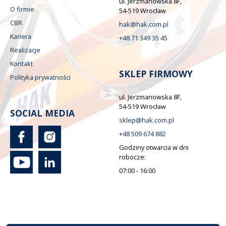
ul. Jerzmanowska 8F,
O firmie
54-519 Wrocław
CBR
hak@hak.com.pl
Kariera
+48 71 349 35 45
Realizacje
Kontakt
SKLEP FIRMOWY
Polityka prywatności
ul. Jerzmanowska 8F,
54-519 Wrocław
SOCIAL MEDIA
sklep@hak.com.pl
+48 509 674 882
Godziny otwarcia w dni
robocze:
07:00 - 16:00