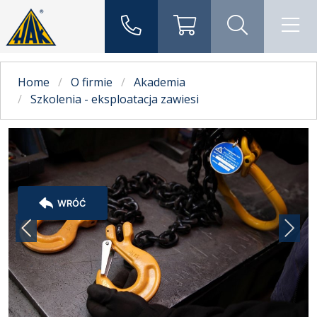
Home
O firmie
Akademia
Szkolenia - eksploatacja zawiesi
WRÓĆ