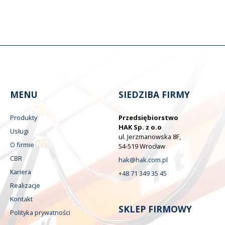
MENU
SIEDZIBA FIRMY
Produkty
Przedsiębiorstwo
HAK Sp. z o.o
Usługi
ul. Jerzmanowska 8F,
O firmie
54-519 Wrocław
CBR
hak@hak.com.pl
Kariera
+48 71 349 35 45
Realizacje
Kontakt
SKLEP FIRMOWY
Polityka prywatności