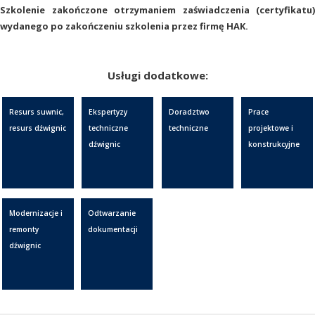
Szkolenie zakończone otrzymaniem zaświadczenia (certyfikatu)
wydanego po zakończeniu szkolenia przez firmę HAK.
Usługi dodatkowe:
Resurs suwnic,
Ekspertyzy
Doradztwo
Prace
resurs dźwignic
techniczne
techniczne
projektowe i
dźwignic
konstrukcyjne
Modernizacje i
Odtwarzanie
remonty
dokumentacji
dźwignic