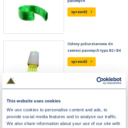
pasowych
sprawdź
Osłony poliuretanowe do
zawiesi pasowych typu B2 i B4
sprawdź
Osłony na rzep PES do
zawiesi pasowych
This website uses cookies
We use cookies to personalise content and ads, to
sprawdź
provide social media features and to analyse our traffic.
We also share information about your use of our site with