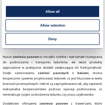
specyficznych potrzeb użytkownika. Dzięki tym rozwiązaniom, nasze
zawiesia pasowe
są nieodzownym elementem w wielu branżach
Allow all
przemysłu. Wszystkie produkty oferowane przez nas jako
producent
zawiesi pasowych
są wykonane z materiałów najwyższej jakości,
Allow selection
gwarantując wyjątkową wytrzymałość oraz długą żywotność operacyjną.
ZAWIESIA PASOWE Z
Deny
PRAKTYCZNYMI DODATKAMI
Nasze
zawiesia pasowe
to nie tylko solidne i wytrzymałe rozwiązania
do podnoszenia i transportu ładunków, ale także produkty
wyposażone w praktyczne dodatki zwiększające ich funkcjonalność.
Dzięki zastosowaniu
zawiesi pasowych z hakami
, można
bezpiecznie i pewnie przymocować ładunek, co jest kluczowe w wielu
branżach przemysłowych. Haki te są zaprojektowane tak, aby zapewnić
maksymalne bezpieczeństwo podczas operacji podnoszenia, co
minimalizuje ryzyko uszkodzenia ładunku czy urazu użytkownika.
Dodatkowo oferujemy
zawiesia pasowe
z trawersami, które