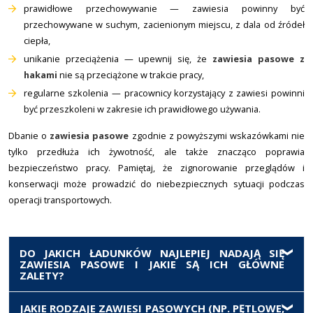
prawidłowe przechowywanie — zawiesia powinny być
przechowywane w suchym, zacienionym miejscu, z dala od źródeł
ciepła,
unikanie przeciążenia — upewnij się, że
zawiesia pasowe z
hakami
nie są przeciążone w trakcie pracy,
regularne szkolenia — pracownicy korzystający z zawiesi powinni
być przeszkoleni w zakresie ich prawidłowego używania.
Dbanie o
zawiesia pasowe
zgodnie z powyższymi wskazówkami nie
tylko przedłuża ich żywotność, ale także znacząco poprawia
bezpieczeństwo pracy. Pamiętaj, że zignorowanie przeglądów i
konserwacji może prowadzić do niebezpiecznych sytuacji podczas
operacji transportowych.
DO JAKICH ŁADUNKÓW NAJLEPIEJ NADAJĄ SIĘ
ZAWIESIA PASOWE I JAKIE SĄ ICH GŁÓWNE
ZALETY?
Zawiesia pasowe (poliestrowe) są idealne do
JAKIE RODZAJE ZAWIESI PASOWYCH (NP. PĘTLOWE,