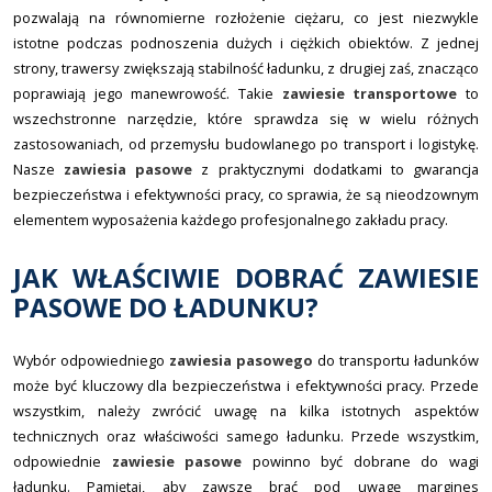
pozwalają na równomierne rozłożenie ciężaru, co jest niezwykle
istotne podczas podnoszenia dużych i ciężkich obiektów. Z jednej
strony, trawersy zwiększają stabilność ładunku, z drugiej zaś, znacząco
poprawiają jego manewrowość. Takie
zawiesie transportowe
to
wszechstronne narzędzie, które sprawdza się w wielu różnych
zastosowaniach, od przemysłu budowlanego po transport i logistykę.
Nasze
zawiesia pasowe
z praktycznymi dodatkami to gwarancja
bezpieczeństwa i efektywności pracy, co sprawia, że są nieodzownym
elementem wyposażenia każdego profesjonalnego zakładu pracy.
JAK WŁAŚCIWIE DOBRAĆ ZAWIESIE
PASOWE DO ŁADUNKU?
Wybór odpowiedniego
zawiesia pasowego
do transportu ładunków
może być kluczowy dla bezpieczeństwa i efektywności pracy. Przede
wszystkim, należy zwrócić uwagę na kilka istotnych aspektów
technicznych oraz właściwości samego ładunku. Przede wszystkim,
odpowiednie
zawiesie pasowe
powinno być dobrane do wagi
ładunku. Pamiętaj, aby zawsze brać pod uwagę margines