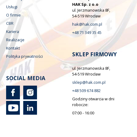
HAK Sp. z o.o
Usługi
ul. Jerzmanowska 8F,
O firmie
54-519 Wrocław
CBR
hak@hak.com.pl
Kariera
+48 71 349 35 45
Realizacje
Kontakt
SKLEP FIRMOWY
Polityka prywatności
ul. Jerzmanowska 8F,
54-519 Wrocław
SOCIAL MEDIA
sklep@hak.com.pl
+48 509 674 882
Godziny otwarcia w dni
robocze:
07:00 - 16:00