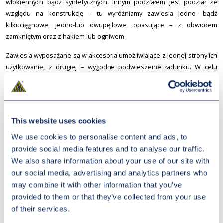
włókiennych bądź syntetycznych. Innym podziałem jest podział ze
względu na konstrukcję – tu wyróżniamy zawiesia jedno- bądź
kilkucięgnowe, jedno-lub dwupętlowe, opasujące – z obwodem
zamkniętym oraz z hakiem lub ogniwem.
Zawiesia wyposażane są w akcesoria umożliwiające z jednej strony ich
użytkowanie, z drugiej – wygodne podwieszenie ładunku. W celu
zabezpieczenia zakończenia liny przed zniszczeniem bądź
przetarciem stosuje się szakle – kształtki metalowe zakładane
wewnątrz kończącej zawiesie pętli zakładanej na hak. W celu
podwieszenia ładunku wyposaża się zawiesia w haki bądź stosuje
This website uses cookies
zawiesia o obwodzie zamkniętym.
We use cookies to personalise content and ads, to
Przedsiębiorstwo HAK jest dystrybutorem wszystkich typów zawiesi
provide social media features and to analyse our traffic.
oraz wyposażenia uzupełniającego – szakli, kausz oraz różnego typu
We also share information about your use of our site with
haków. Oferujemy zarówno szeroką gamę zawiesi gotowych, jak i
our social media, advertising and analytics partners who
przygotowywanych odpowiednio do zapotrzebowania, z
may combine it with other information that you’ve
uwzględnieniem ich docelowego zastosowania. Przedsiębiorstwo ma
provided to them or that they’ve collected from your use
również w swojej ofercie usługę kontroli oraz renowacji zawiesi.
of their services.
Wszystkie zawiesia z naszej oferty spełniają wymagania Dyrektyw