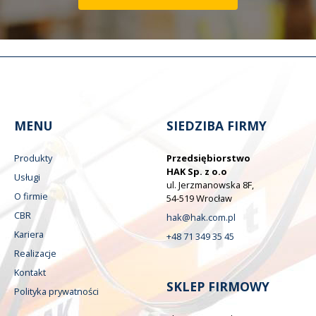
MENU
SIEDZIBA FIRMY
Produkty
Przedsiębiorstwo
HAK Sp. z o.o
Usługi
ul. Jerzmanowska 8F,
O firmie
54-519 Wrocław
CBR
hak@hak.com.pl
Kariera
+48 71 349 35 45
Realizacje
Kontakt
SKLEP FIRMOWY
Polityka prywatności