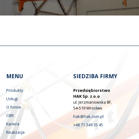
MENU
SIEDZIBA FIRMY
Produkty
Przedsiębiorstwo
HAK Sp. z o.o
Usługi
ul. Jerzmanowska 8F,
O firmie
54-519 Wrocław
CBR
hak@hak.com.pl
Kariera
+48 71 349 35 45
Realizacje