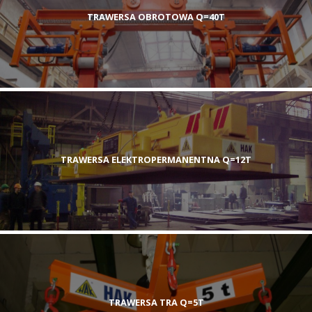
TRAWERSA OBROTOWA Q=40T
TRAWERSA ELEKTROPERMANENTNA Q=12T
TRAWERSA TRA Q=5T