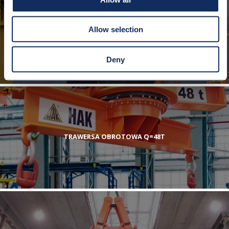
Allow selection
TRAWERSA KRZYŻOWA Q=50T
Deny
TRAWERSA OBROTOWA Q=48T