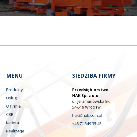
MENU
SIEDZIBA FIRMY
Produkty
Przedsiębiorstwo
HAK Sp. z o.o
Usługi
ul. Jerzmanowska 8F,
O firmie
54-519 Wrocław
CBR
hak@hak.com.pl
Kariera
+48 71 349 35 45
Realizacje