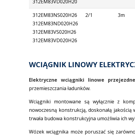
312
EM83VD
020
H20
312
EM83NS
020
H26
2/1
3m
312
EM83ND
020
H26
312
EM83VS
020
H26
312
EM83VD
020
H26
WCIĄGNIK LINOWY ELEKTRYCZ
Elektryczne wciągniki linowe przejezdn
przemieszczania ładunków.
Wciągniki montowane są wyłącznie z komp
nowoczesną konstrukcją, doskonałą jakością 
trwała budowa konstrukcyjna umożliwia ich wy
Wózek wciągnika może poruszać się zarówno 