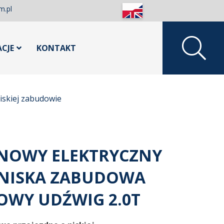
m.pl
ACJE
KONTAKT
niskiej zabudowie
INOWY ELEKTRYCZNY
 NISKA ZABUDOWA
NOWY UDŹWIG 2.0T