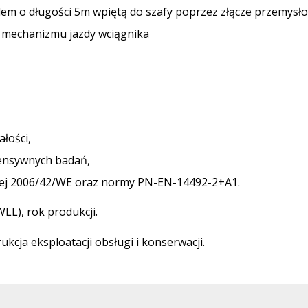
dem o długości 5m wpiętą do szafy poprzez złącze przemys
 mechanizmu jazdy wciągnika
łości,
ensywnych badań,
ej 2006/42/WE oraz normy PN-EN-14492-2+A1.
LL), rok produkcji.
ukcja eksploatacji obsługi i konserwacji.