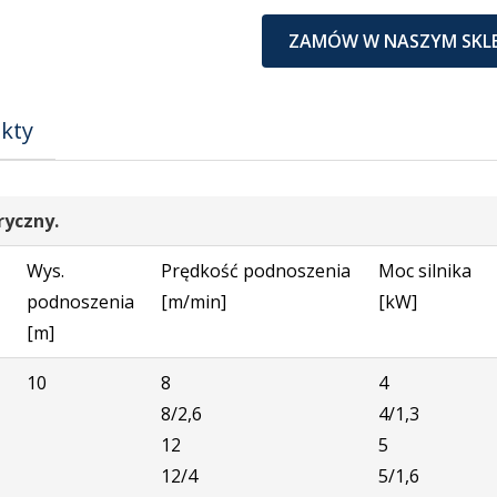
ZAMÓW W NASZYM SKLE
kty
ryczny.
Wys.
Prędkość podnoszenia
Moc silnika
podnoszenia
[m/min]
[kW]
[m]
10
8
4
8/2,6
4/1,3
12
5
12/4
5/1,6