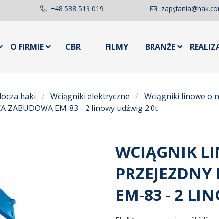
+48 538 519 019
zapytania@hak.co
O FIRMIE
CBR
FILMY
BRANŻE
REALIZ
locza haki
Wciągniki elektryczne
Wciągniki linowe o 
SKA ZABUDOWA EM-83 - 2 linowy udźwig 2.0t
WCIĄGNIK L
PRZEJEZDNY
EM-83 - 2 LI