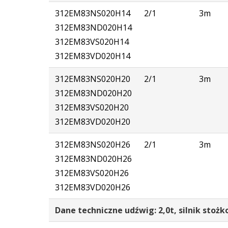
312
EM83NS
020
H14
2/1
3m
312
EM83ND
020
H14
312
EM83VS
020
H14
312
EM83VD
020
H14
312
EM83NS
020
H20
2/1
3m
312
EM83ND
020
H20
312
EM83VS
020
H20
312
EM83VD
020
H20
312
EM83NS
020
H26
2/1
3m
312
EM83ND
020
H26
312
EM83VS
020
H26
312
EM83VD
020
H26
Dane techniczne udźwig: 2,0t, silnik stożk