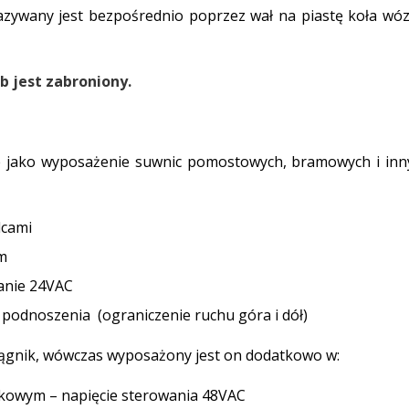
azywany jest bezpośrednio poprzez wał na piastę koła wóz
b jest zabroniony.
e jako wyposażenie suwnic pomostowych, bramowych i inn
lcami
m
anie 24VAC
podnoszenia (ograniczenie ruchu góra i dół)
iągnik, wówczas wyposażony jest on dodatkowo w:
ikowym – napięcie sterowania 48VAC