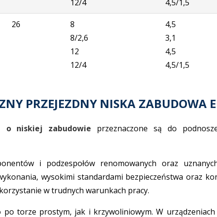
12/4
4,5/1,5
26
8
4,5
8/2,6
3,1
12
4,5
12/4
4,5/1,5
NY PRZEJEZDNY NISKA ZABUDOWA EM
e o niskiej zabudowie
przeznaczone są do podnoszen
onentów i podzespołów renomowanych oraz uznanych 
wykonania, wysokimi standardami bezpieczeństwa oraz kon
korzystanie w trudnych warunkach pracy.
po torze prostym, jak i krzywoliniowym. W urządzeniac