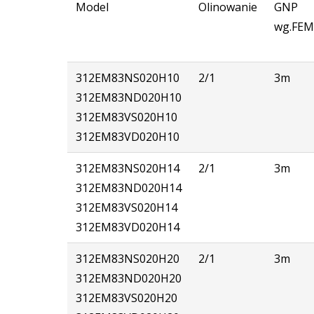
Model
Olinowanie
GNP
wg.FEM
312EM83NS020H10
2/1
3m
312EM83ND020H10
312EM83VS020H10
312EM83VD020H10
312
EM83NS
020
H14
2/1
3m
312
EM83ND
020
H14
312
EM83VS
020
H14
312
EM83VD
020
H14
312
EM83NS
020
H20
2/1
3m
312
EM83ND
020
H20
312
EM83VS
020
H20