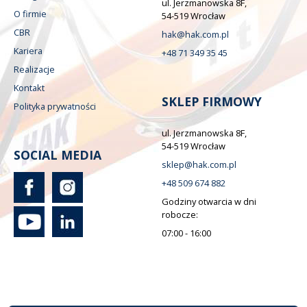
ul. Jerzmanowska 8F,
O firmie
54-519 Wrocław
CBR
hak@hak.com.pl
Kariera
+48 71 349 35 45
Realizacje
Kontakt
SKLEP FIRMOWY
Polityka prywatności
ul. Jerzmanowska 8F,
54-519 Wrocław
SOCIAL MEDIA
sklep@hak.com.pl
+48 509 674 882
Godziny otwarcia w dni
robocze:
07:00 - 16:00