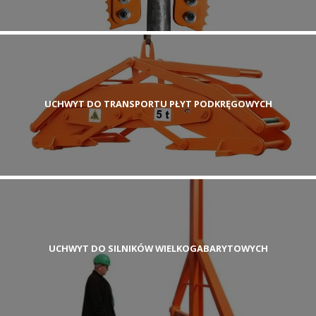
UCHWYT DO TRANSPORTU PŁYT PODKRĘGOWYCH
UCHWYT DO SILNIKÓW WIELKOGABARYTOWYCH