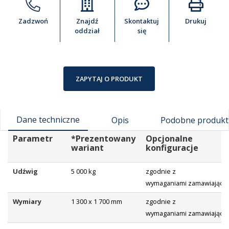
Zadzwoń
Znajdź
Skontaktuj
Drukuj
oddział
się
ZAPYTAJ O PRODUKT
Dane techniczne
Opis
Podobne produkt
Parametr
*Prezentowany
Opcjonalne
wariant
konfiguracje
Udźwig
5 000 kg
zgodnie z
wymaganiami zamawiające
Wymiary
1 300 x 1 700 mm
zgodnie z
wymaganiami zamawiające