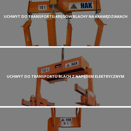
UCHWYT DO TRANSPORTU KRĘGÓW BLACHY NA KRAWĘDZIAKACH
UCHWYT DO TRANSPORTU BLACH Z NAPĘDEM ELEKTRYCZNYM