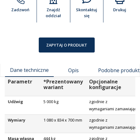
Zadzwoń
Znajdź
Skontaktuj
Drukuj
oddział
się
ZAPYTAJ O PRODUKT
Dane techniczne
Opis
Podobne produkt
Parametr
*Prezentowany
Opcjonalne
wariant
konfiguracje
Udźwig
5 000 kg
zgodnie z
wymaganiami zamawiające
Wymiary
1 080 x 834 x 700 mm
zgodnie z
wymaganiami zamawiające
Masa własna
444 kg
zgodnie z