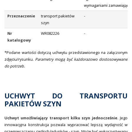
wymaganiami zamawiające
Przeznaczenie
transport pakietów
-
szyn
Nr
WR082226
-
katalogowy
*Podane wartości dotyczą uchwytu przedstawionego na załączonym
zdjęciu/rysunku.
Parametry mogą być każdorazowo dostosowywane
do potrzeb.
UCHWYT DO TRANSPORTU
PAKIETÓW SZYN
Uchwyt umożliwiający transport kilku szyn jednocześnie.
Jego
innowacyjna konstrukcja pozwala wypracować lepszą wydajność w
przemieszczaniu ciężkich ładunków - szyn. Może być wykorzystywany