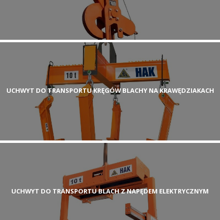
UCHWYT DO TRANSPORTU KRĘGÓW BLACHY NA KRAWĘDZIAKACH
UCHWYT DO TRANSPORTU BLACH Z NAPĘDEM ELEKTRYCZNYM