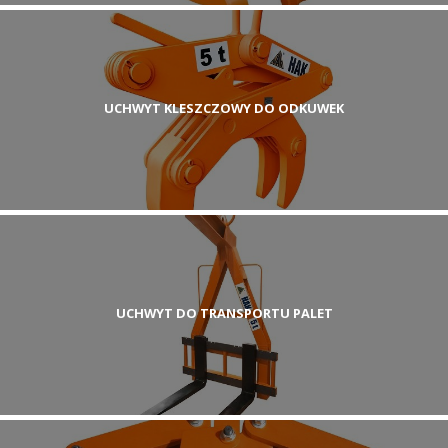
UCHWYT KLESZCZOWY DO ODKUWEK
UCHWYT DO TRANSPORTU PALET