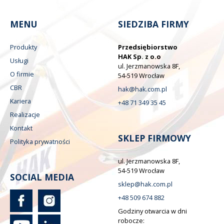
MENU
SIEDZIBA FIRMY
Produkty
Przedsiębiorstwo
HAK Sp. z o.o
Usługi
ul. Jerzmanowska 8F,
O firmie
54-519 Wrocław
CBR
hak@hak.com.pl
Kariera
+48 71 349 35 45
Realizacje
Kontakt
SKLEP FIRMOWY
Polityka prywatności
ul. Jerzmanowska 8F,
54-519 Wrocław
SOCIAL MEDIA
sklep@hak.com.pl
+48 509 674 882
Godziny otwarcia w dni
robocze: