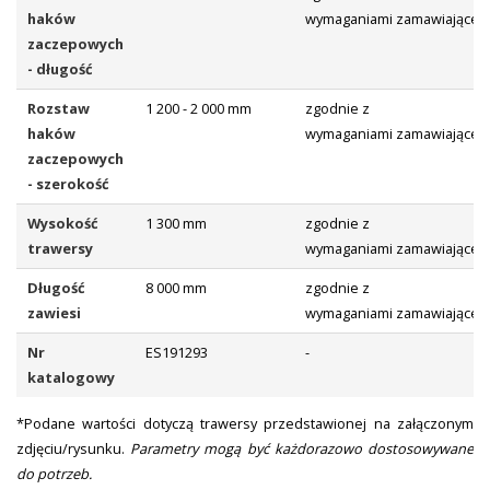
haków
wymaganiami zamawiająceg
zaczepowych
- długość
Rozstaw
1 200 - 2 000 mm
zgodnie z
haków
wymaganiami zamawiająceg
zaczepowych
- szerokość
Wysokość
1 300 mm
zgodnie z
trawersy
wymaganiami zamawiająceg
Długość
8 000 mm
zgodnie z
zawiesi
wymaganiami zamawiająceg
Nr
ES191293
-
katalogowy
*Podane wartości dotyczą trawersy przedstawionej na załączonym
zdjęciu/rysunku.
Parametry mogą być każdorazowo dostosowywane
do potrzeb.