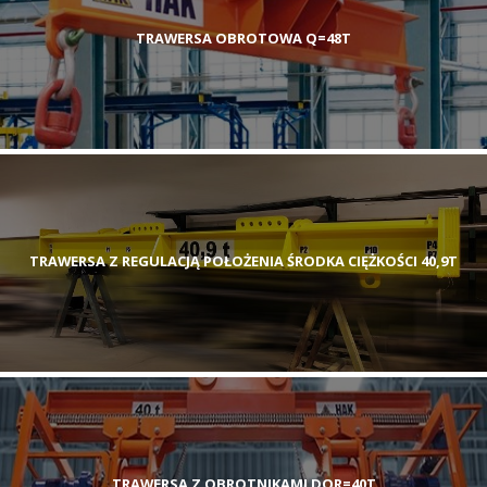
TRAWERSA OBROTOWA Q=48T
TRAWERSA Z REGULACJĄ POŁOŻENIA ŚRODKA CIĘŻKOŚCI 40,9T
TRAWERSA Z OBROTNIKAMI DOR=40T