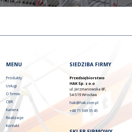
MENU
SIEDZIBA FIRMY
Produkty
Przedsiębiorstwo
HAK Sp. z o.o
Usługi
ul. Jerzmanowska 8F,
O firmie
54-519 Wrocław
CBR
hak@hak.com.pl
Kariera
+48 71 349 35 45
Realizacje
Kontakt
SKLEP FIRMOWY