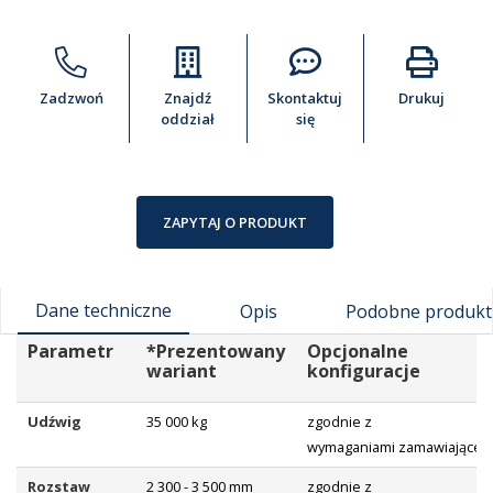
Zadzwoń
Znajdź
Skontaktuj
Drukuj
oddział
się
ZAPYTAJ O PRODUKT
Dane techniczne
Opis
Podobne produkt
Parametr
*Prezentowany
Opcjonalne
wariant
konfiguracje
Udźwig
35 000 kg
zgodnie z
wymaganiami zamawiająceg
Rozstaw
2 300 - 3 500 mm
zgodnie z