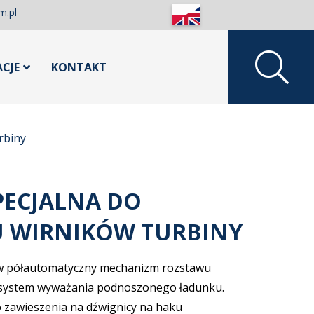
m.pl
ACJE
KONTAKT
rbiny
PECJALNA DO
 WIRNIKÓW TURBINY
w półautomatyczny mechanizm rozstawu
system wyważania podnoszonego ładunku.
zawieszenia na dźwignicy na haku