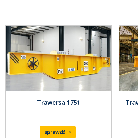
Trawersa 175t
Tra
sprawdź