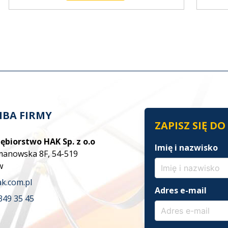
IBA FIRMY
ZAPISZ SIĘ D
ębiorstwo HAK Sp. z o.o
Imię i nazwisko
zmanowska 8F, 54-519
w
k.com.pl
Adres e-mail
349 35 45