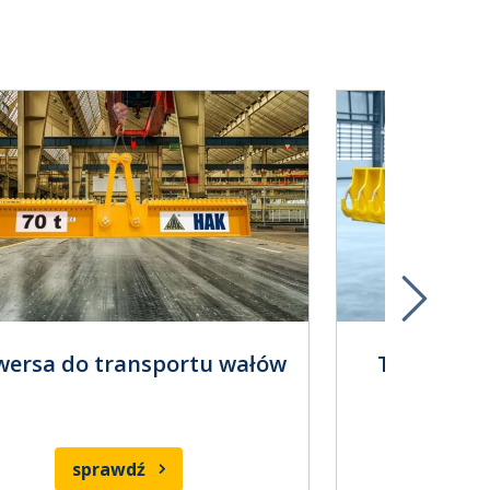
wersa do transportu wałów
Trawersa 
sprawdź
s