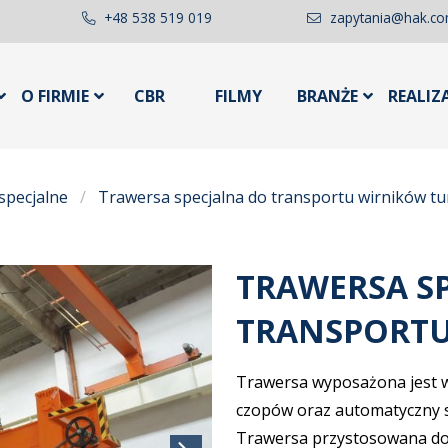
+48 538 519 019
zapytania@hak.co
O FIRMIE
CBR
FILMY
BRANŻE
REALIZ
specjalne
Trawersa specjalna do transportu wirników tu
TRAWERSA S
TRANSPORTU
Trawersa wyposażona jest 
czopów oraz automatyczny 
Trawersa przystosowana do 