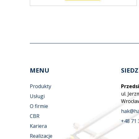
MENU
SIEDZ
Produkty
Przedsi
ul. Jer
Usługi
Wrocła
O firmie
hak@ha
CBR
+48 71 
Kariera
Realizacje