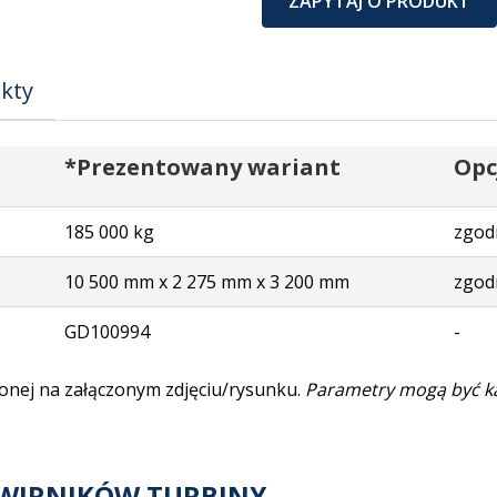
ZAPYTAJ O PRODUKT
kty
*Prezentowany wariant
Opc
185 000 kg
zgod
10 500 mm x 2 275 mm x 3 200 mm
zgod
GD100994
-
onej na załączonym zdjęciu/rysunku.
Parametry mogą być k
WIRNIKÓW TURBINY