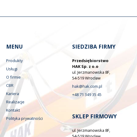
MENU
SIEDZIBA FIRMY
Produkty
Przedsiębiorstwo
HAK Sp. z o.o
Usługi
ul. Jerzmanowska 8F,
O firmie
54-519 Wrocław
CBR
hak@hak.com.pl
Kariera
+48 71 349 35 45
Realizacje
Kontakt
SKLEP FIRMOWY
Polityka prywatności
ul. Jerzmanowska 8F,
54-519 Wrocław