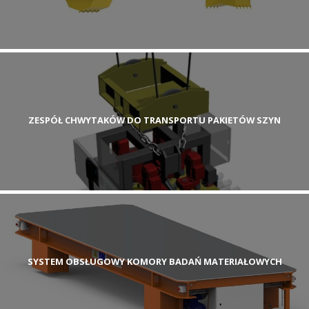
ZESPÓŁ CHWYTAKÓW DO TRANSPORTU PAKIETÓW SZYN
SYSTEM OBSŁUGOWY KOMORY BADAŃ MATERIAŁOWYCH