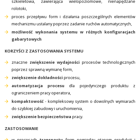
szkieletowa, zawierająca wielopoziomowe, nienapędzane
rolotoki,
proces przepływu form i działania poszczególnych elementów
mechanizmu ustalany poprzez zadanie ruchów automatycznych,
możliwość wykonania systemu
w różnych konfiguracjach
gabarytowych
KORZYŚCI Z ZASTOSOWANIA SYSTEMU
znaczne
zwiększenie wydajności
procesów technologicznych
poprzez sprawną wymianę form,
zwiększenie dokładności
procesu,
automatyzacja procesu
dla pojedynczego produktu z
ograniczeniem pracy operatora,
kompaktowość
- kompleksowy system o dowolnych wymiarach
do szybkiej zabudowy i uruchomienia,
zwiększenie bezpieczeństwa
pracy.
ZASTOSOWANIE
w procesach
transportu
form pomiędzy etapem produkcji i