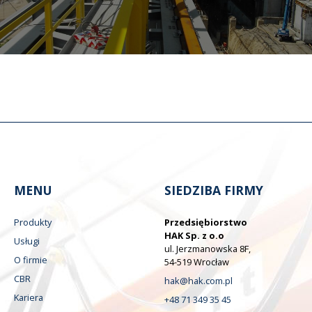
MENU
SIEDZIBA FIRMY
Produkty
Przedsiębiorstwo
HAK Sp. z o.o
Usługi
ul. Jerzmanowska 8F,
O firmie
54-519 Wrocław
CBR
hak@hak.com.pl
Kariera
+48 71 349 35 45