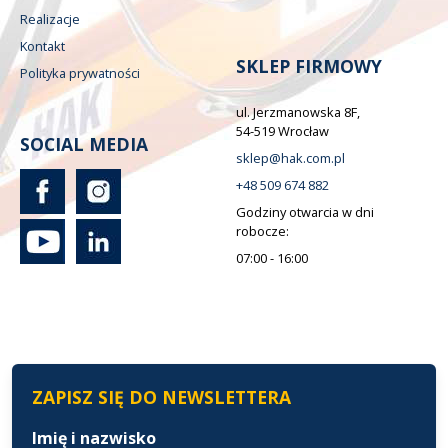
Realizacje
Kontakt
SKLEP FIRMOWY
Polityka prywatności
ul. Jerzmanowska 8F,
54-519 Wrocław
SOCIAL MEDIA
sklep@hak.com.pl
+48 509 674 882
Godziny otwarcia w dni
robocze:
07:00 - 16:00
ZAPISZ SIĘ DO NEWSLETTERA
Imię i nazwisko