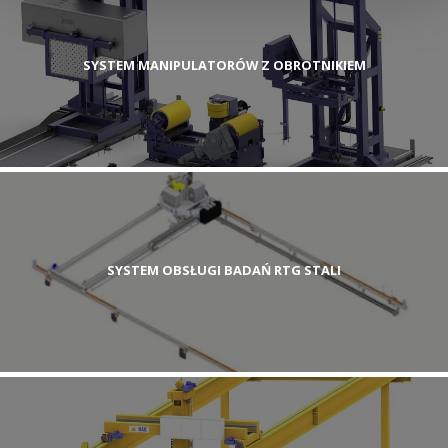
SYSTEM MANIPULATORÓW Z OBROTNIKIEM
SYSTEM OBSŁUGI BADAŃ RTG STALI