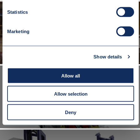
Statistics
Marketing
SYSTEM AUTOMATYCZNEJ OBSŁUGI MAGAZYNÓW OBROTOWYCH
Show details
Allow all
Allow selection
ZESPÓŁ CHWYTAKÓW DO TRANSPORTU SZYN
Deny