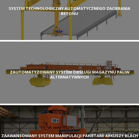
SYSTEM TECHNOLOGICZNY AUTOMATYCZNEGO ZACIERANIA
BETONU
ZAUTOMATYZOWANY SYSTEM OBSŁUGI MAGAZYNU PALIW
ALTERNATYWNYCH
ZAAWANSOWANY SYSTEM MANIPULACJI PAKIETAMI ARKUSZY BLACH