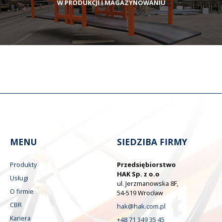
W PRODUKCJI I MAGAZYNOWANIU
MENU
SIEDZIBA FIRMY
Produkty
Przedsiębiorstwo
HAK Sp. z o.o
Usługi
ul. Jerzmanowska 8F,
O firmie
54-519 Wrocław
CBR
hak@hak.com.pl
Kariera
+48 71 349 35 45