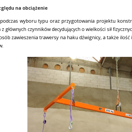
ględu na obciążenie
dczas wyboru typu oraz przygotowania projektu konstrukcj
 z głównych czynników decydujących o wielkości sił fizyczny
sposób zawieszenia trawersy na haku dźwignicy, a także iloś
ów.