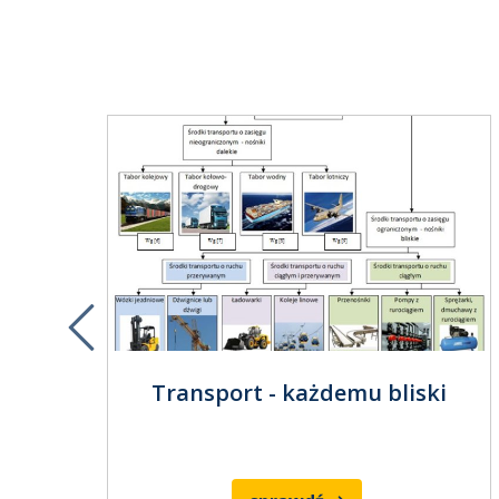
Previous
 Cz. IX
Transport - każdemu bliski