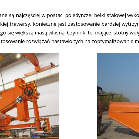
e są najczęściej w postaci pojedynczej belki stalowej wyk
takiej trawersy, konieczne jest zastosowanie bardziej wytrz
o się większą masą własną. Czynniki te, mające istotny wp
tosowanie rozwiązań nastawionych na zoptymalizowanie mas