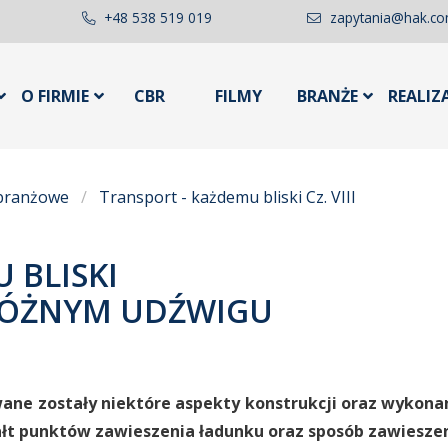
+48 538 519 019
zapytania@hak.co
O FIRMIE
CBR
FILMY
BRANŻE
REALIZ
 branżowe
Transport - każdemu bliski Cz. VIII
 BLISKI
O RÓŻNYM UDŹWIGU
ane zostały niektóre aspekty konstrukcji oraz wykonan
łt punktów zawieszenia ładunku oraz sposób zawieszen