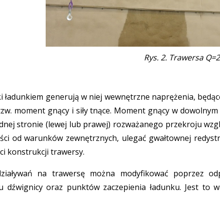
Rys. 2. Trawersa Q=
ki ładunkiem generują w niej wewnętrzne naprężenia, będące 
u tzw. moment gnący i siły tnące. Moment gnący w dowolnym 
dnej stronie (lewej lub prawej) rozważanego przekroju wz
ci od warunków zewnętrznych, ulegać gwałtownej redystryb
i konstrukcji trawersy.
działywań na trawersę można modyfikować poprzez odpo
u dźwignicy oraz punktów zaczepienia ładunku. Jest to 