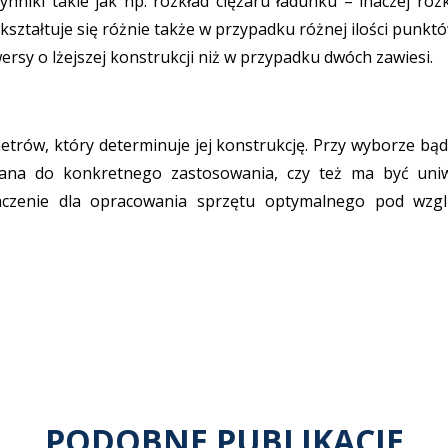
niki takie jak np. rozkład ciężaru ładunku – inaczej rozkł
ił kształtuje się różnie także w przypadku różnej ilości pun
ersy o lżejszej konstrukcji niż w przypadku dwóch zawiesi.
rów, który determinuje jej konstrukcję. Przy wyborze bąd
ywana do konkretnego zastosowania, czy też ma być uni
aczenie dla opracowania sprzętu optymalnego pod wzg
PODOBNE PUBLIKACJE