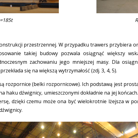
Q=185t
R
onstrukcji przestrzennej. W przypadku trawers przybiera ona
stosowanie takiej budowy pozwala osiągnąć większy wsk
dnoczesnym zachowaniu jego mniejszej masy. Dla osiągn
rzekłada się na większą wytrzymałość (zdj. 3, 4, 5).
ą rozpornice (belki rozpornicowe). Ich podstawą jest pros
 haku dźwignicy, umieszczonymi dokładnie na jej końcach. Pr
awersę, dzięki czemu może ona być wielokrotnie lżejsza w 
dźwignicy.