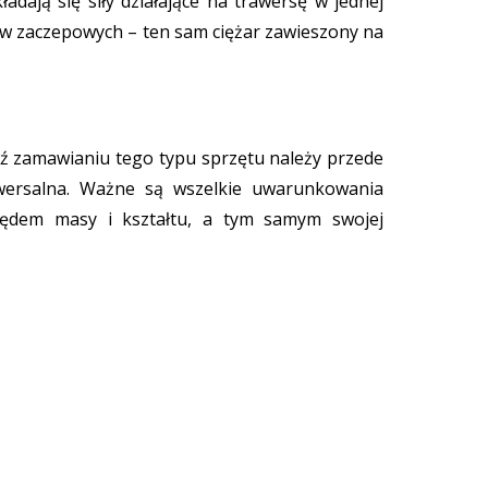
adają się siły działające na trawersę w jednej
któw zaczepowych – ten sam ciężar zawieszony na
ź zamawianiu tego typu sprzętu należy przede
wersalna. Ważne są wszelkie uwarunkowania
lędem masy i kształtu, a tym samym swojej