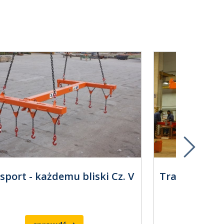
sport - każdemu bliski Cz. V
Transport - k