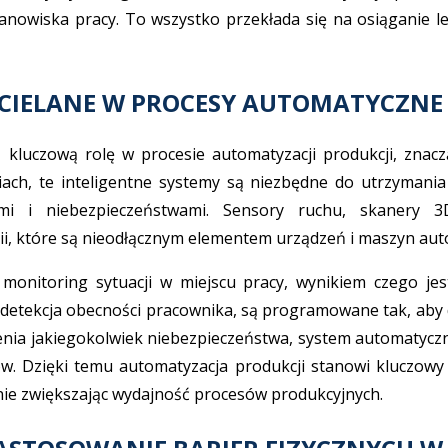
nowiska pracy. To wszystko przekłada się na osiąganie 
WCIELANE W PROCESY AUTOMATYCZNE
ią kluczową rolę w procesie automatyzacji produkcji, zna
ach, te inteligentne systemy są niezbędne do utrzymania
mi i niebezpieczeństwami. Sensory ruchu, skanery 
ii, które są nieodłącznym elementem urządzeń i maszyn au
monitoring sytuacji w miejscu pracy, wynikiem czego je
e detekcja obecności pracownika, są programowane tak, aby 
enia jakiegokolwiek niebezpieczeństwa, system automatyczn
. Dzięki temu automatyzacja produkcji stanowi kluczowy e
ie zwiększając wydajność procesów produkcyjnych.