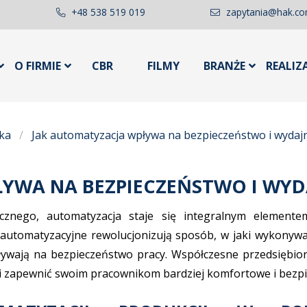
+48 538 519 019
zapytania@hak.co
O FIRMIE
CBR
FILMY
BRANŻE
REALIZ
ka
Jak automatyzacja wpływa na bezpieczeństwo i wydaj
YWA NA BEZPIECZEŃSTWO I WYD
znego, automatyzacja staje się integralnym elemente
automatyzacyjne rewolucjonizują sposób, w jaki wykonywan
ływają na bezpieczeństwo pracy. Współczesne przedsiębio
i zapewnić swoim pracownikom bardziej komfortowe i bezpi