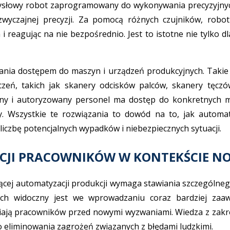
słowy robot zaprogramowany do wykonywania precyzyjnych
wyczajnej precyzji. Za pomocą różnych czujników, robot
i reagując na nie bezpośrednio. Jest to istotne nie tylko 
nia dostępem do maszyn i urządzeń produkcyjnych. Takie r
zeń, takich jak skanery odcisków palców, skanery tęczó
ony i autoryzowany personel ma dostęp do konkretnych ma
. Wszystkie te rozwiązania to dowód na to, jak automat
liczbę potencjalnych wypadków i niebezpiecznych sytuacji.
ACJI PRACOWNIKÓW W KONTEKŚCIE 
cej automatyzacji produkcji wymaga stawiania szczególnego
ych widoczny jest we wprowadzaniu coraz bardziej zaa
iają pracowników przed nowymi wyzwaniami. Wiedza z zakr
do eliminowania zagrożeń związanych z błędami ludzkimi.