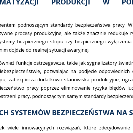
MATYZACJI PRODUKCJI W POD
mentem podnoszącym standardy bezpieczeństwa pracy. W d
ywne procesy produkcyjne, ale także znacznie redukuje r
stemy bezpiecznego stopu czy bezpiecznego wyłączenia 
m dojdzie do realnej sytuacji awaryjnej.
również funkcje ostrzegawcze, takie jak sygnalizatory świe
bezpieczeństwie, pozwalając na podjęcie odpowiednich 
tępu, zabezpiecza dodatkowo stanowiska produkcyjne, ogra
eczeństwo pracy poprzez eliminowanie ryzyka błędów ludz
zestrzeni pracy, podnosząc tym samym standardy bezpiecze
H SYSTEMÓW BEZPIECZEŃSTWA NA 
ek wiele innowacyjnych rozwiązań, które zdecydowanie 