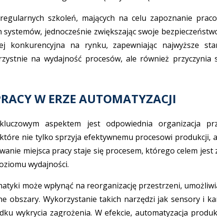
regularnych szkoleń, mających na celu zapoznanie prac
h systemów, jednocześnie zwiększając swoje bezpieczeństwo 
iej konkurencyjna na rynku, zapewniając najwyższe stan
rzystnie na wydajność procesów, ale również przyczynia 
PRACY W ERZE AUTOMATYZACJI
 kluczowym aspektem jest odpowiednia organizacja pr
 które nie tylko sprzyja efektywnemu procesowi produkcji,
wanie miejsca pracy staje się procesem, którego celem jest
oziomu wydajności.
ki może wpłynąć na reorganizację przestrzeni, umożliwia
zne obszary. Wykorzystanie takich narzędzi jak sensory i k
u wykrycia zagrożenia. W efekcie, automatyzacja produkcj