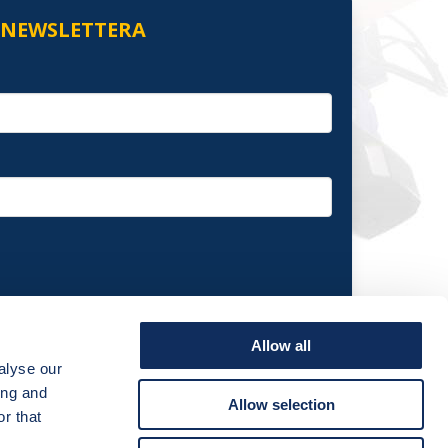
O NEWSLETTERA
Allow all
alyse our
ing and
Allow selection
r that