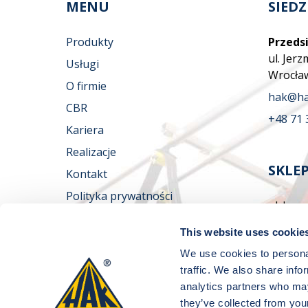
MENU
SIEDZ
Produkty
Przedsi
ul. Jer
Usługi
Wrocła
O firmie
hak@ha
CBR
+48 71 
Kariera
Realizacje
SKLE
Kontakt
Polityka prywatności
ul. Jer
Wrocła
This website uses cookie
sklep@
SOCIAL MEDIA
We use cookies to personal
+48 509
traffic. We also share info
Godziny
analytics partners who may
they’ve collected from your