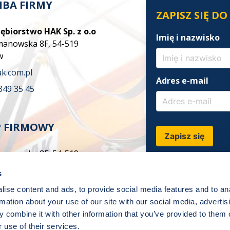
IBA FIRMY
ZAPISZ SIĘ D
ębiorstwo HAK Sp. z o.o
Imię i nazwisko
zmanowska 8F, 54-519
w
k.com.pl
Adres e-mail
349 35 45
P FIRMOWY
Zapisz się
zmanowska 8F, 54-519
w
s
hak.com.pl
ise content and ads, to provide social media features and to an
 674 882
rmation about your use of our site with our social media, advertis
 otwarcia w dni robocze:
 combine it with other information that you’ve provided to them o
 use of their services.