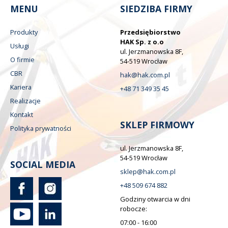
MENU
SIEDZIBA FIRMY
Produkty
Przedsiębiorstwo
HAK Sp. z o.o
Usługi
ul. Jerzmanowska 8F,
O firmie
54-519 Wrocław
CBR
hak@hak.com.pl
Kariera
+48 71 349 35 45
Realizacje
Kontakt
SKLEP FIRMOWY
Polityka prywatności
ul. Jerzmanowska 8F,
54-519 Wrocław
SOCIAL MEDIA
sklep@hak.com.pl
+48 509 674 882
Godziny otwarcia w dni
robocze:
07:00 - 16:00