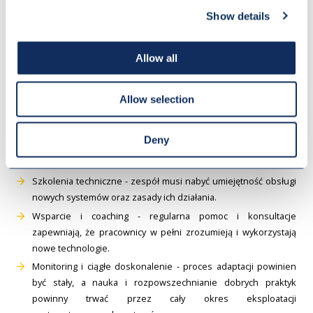
to dokładnej analizy i zrozumienia możliwości oraz ograniczeń
Show details
nowych systemów oraz odpowiedniego szkolenia pracowników.
Niewątpliwie, proces adaptacji może przysporzyć pewnych
wyzwań, ale odpowiednio skonstruowany program szkoleniowy
Allow all
pozwoli na najbardziej efektywne wykorzystanie możliwości
oferowanych przez automatyzację. Cztery kluczowe aspekty
Allow selection
przygotowania personelu to:
Zrozumienie korzyści wynikających z integracji automatyzacji -
Deny
pracownicy powinni wiedzieć, jak zmiany przyczynią się do
optymalizacji pracy i poprawy wydajności produkcji.
Szkolenia techniczne - zespół musi nabyć umiejętność obsługi
nowych systemów oraz zasady ich działania.
Wsparcie i coaching - regularna pomoc i konsultacje
zapewniają, że pracownicy w pełni zrozumieją i wykorzystają
nowe technologie.
Monitoring i ciągłe doskonalenie - proces adaptacji powinien
być stały, a nauka i rozpowszechnianie dobrych praktyk
powinny trwać przez cały okres eksploatacji