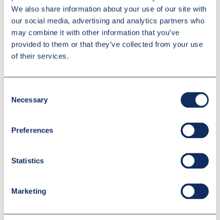
We also share information about your use of our site with
Systemy MES - umożliwiają zarządzanie procesami
our social media, advertising and analytics partners who
produkcyjnymi na poziomie zakładu, łącząc dane z różnych
may combine it with other information that you’ve
źródeł i dostarczając analityk do wykorzystania w procesie
decyzyjnym.
provided to them or that they’ve collected from your use
of their services.
Dobór odpowiednich technologii zależny jest od specyfiki
procesów produkcyjnych i oczekiwanych korzyści związanych z
automatyzacją. Odpowiednio przeprowadzone wdrożenie
Consent
automatyzacji, z wykorzystaniem najnowszych technologii, pozwoli
Necessary
Selection
na zwiększenie wydajności produkcji oraz redukcję kosztów
operacyjnych, co w efekcie wzmocni pozycję Twojego
przedsiębiorstwa na rynku.
Preferences
PRZYGOTOWANIE ZESPOŁU DO
Statistics
ZMIAN W PROCESACH
Marketing
Integralnym elementem procesu integracji automatyzacji z
istniejącymi procesami produkcyjnymi jest adekwatne
przygotowanie zespołu do pracy z nowymi technologiami. Wymaga