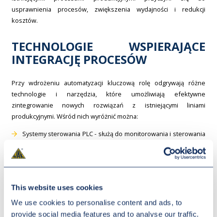
usprawnienia procesów, zwiększenia wydajności i redukcji
kosztów.
TECHNOLOGIE WSPIERAJĄCE
INTEGRACJĘ PROCESÓW
Przy wdrożeniu automatyzacji kluczową rolę odgrywają różne
technologie i narzędzia, które umożliwiają efektywne
zintegrowanie nowych rozwiązań z istniejącymi liniami
produkcyjnymi. Wśród nich wyróżnić można:
Systemy sterowania PLC - służą do monitorowania i sterowania
procesami produkcyjnymi, umożliwiając ich szybką i precyzyjną
automatyzację.
Roboty przemysłowe - wykorzystywane do automatyzacji zadań
wymagających precyzji, szybkości i powtarzalności, takich jak
This website uses cookies
montaż czy pakowanie.
We use cookies to personalise content and ads, to
Systemy wizyjne - stosowane do automatycznego
provide social media features and to analyse our traffic.
kontrolowania jakości produktów i wykrywania błędów.