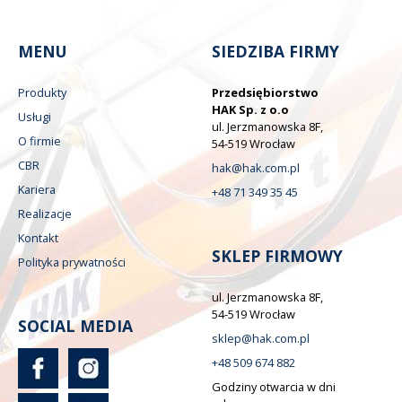
MENU
SIEDZIBA FIRMY
Produkty
Przedsiębiorstwo
HAK Sp. z o.o
Usługi
ul. Jerzmanowska 8F,
O firmie
54-519 Wrocław
CBR
hak@hak.com.pl
Kariera
+48 71 349 35 45
Realizacje
Kontakt
SKLEP FIRMOWY
Polityka prywatności
ul. Jerzmanowska 8F,
54-519 Wrocław
SOCIAL MEDIA
sklep@hak.com.pl
+48 509 674 882
Godziny otwarcia w dni