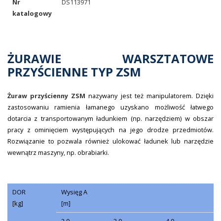
Nr
DS113971
katalogowy
ŻURAWIE WARSZTATOWE
PRZYŚCIENNE TYP ZSM
Żuraw przyścienny ZSM
nazywany jest też manipulatorem. Dzięki
zastosowaniu ramienia łamanego uzyskano możliwość łatwego
dotarcia z transportowanym ładunkiem (np. narzędziem) w obszar
pracy z ominięciem występujących na jego drodze przedmiotów.
Rozwiązanie to pozwala również ulokować ładunek lub narzędzie
wewnątrz maszyny, np. obrabiarki.
DOR
Wysięg A
[kg]
[m]
2,0
3,0
4,0