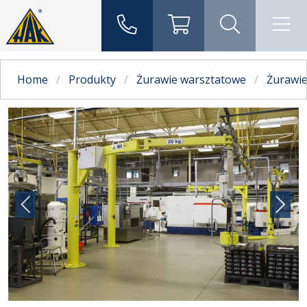
Home
Produkty
Żurawie warsztatowe
Żurawie