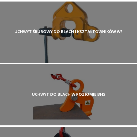
UCHWYT ŚRUBOWY DO BLACH I KSZTAŁTOWNIKÓW WF
UCHWYT DO BLACH W POZIOMIE BHS