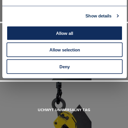
Show details
Allow all
Allow selection
UCHWYT DO PŁYT LJ
Deny
UCHWYT UNIWERSALNY TAG