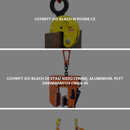
UCHWYT DO BLACH W PIONIE CZ
UCHWYT DO BLACH ZE STALI NIERDZEWNEJ, ALUMINIUM, PŁYT
DREWNIANYCH CNMA-05