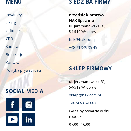
MENU
SIEDZIBA FIRMY
Produkty
Przedsiębiorstwo
HAK Sp. z o.o
Usługi
ul. Jerzmanowska 8F,
O firmie
54-519 Wrocław
CBR
hak@hak.com.pl
Kariera
+48 71 349 35 45
Realizacje
Kontakt
SKLEP FIRMOWY
Polityka prywatności
ul. Jerzmanowska 8F,
54-519 Wrocław
SOCIAL MEDIA
sklep@hak.com.pl
+48 509 674 882
Godziny otwarcia w dni
robocze:
07:00 - 16:00