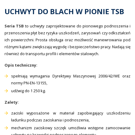
UCHWYT DO BLACH W PIONIE TSB
Seria TSB
to uchwyty zaprojektowane do pionowego podnoszenia i
przenoszenia płyt bez ryzyka uszkodzeń, zarysowań czy odkształceń
ich powierzchni. Prosta obsługa oraz możliwość manewrowania pod
różnymi kątami zwiększają wygodę i bezpieczeństwo pracy. Nadają się
również do transportu profili i elementów stalowych.
Opis techniczny:
spełniają wymagania Dyrektywy Maszynowej 2006/42/WE oraz
normy PN-EN-13155,
udźwig do 1 250 kg.
Zalety:
zaciski wyposażone w materiał zapobiegający uszkodzeniu
ładunku podczas zaciskania i podnoszenia,
mechanizm zaciskowy szczęk umożliwia wstępne zamocowanie
uchwytu na krawędzi podnoszonego elementu,